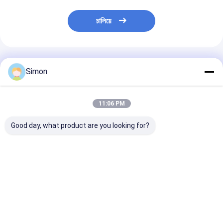
চালিয়ে
প্রস্তাবিত পণ্য
Simon
11:06 PM
Good day, what product are you looking for?
2020 শুন্ডা স্বয়ংক্রিয় কাগজ চা
শুন্ডা পেপার কাপ ফর্মিং মেশিন,
কাগজ চা কাপ মেশিন তৈর
কাপ তৈরির মেশিনটি উচ্চ গতির
কফি কাপ, আইসক্রিম বাটি, হাই
গতির ডিজিটাল নিয়ন্ত্রণ প
100-145 পিসি / এম
স্পিড মেশিন
কাগজ চা কাপ তৈরীর মে
পরিদর্শন
ভালো দাম
ভালো দাম
ভালো দাম