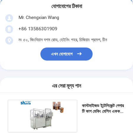
যোগাযোগের ঠিকানা
Mr. Chengxian Wang
+86 13586301909
নং ৫০, জিংবিয়ান দশম রোড, হেইনিং শহর, চিজিয়াং প্রদেশ, চীন
এখন যোগাযোগ
এর সেরা মূল্য পান
কাস্টমাইজড ইন্টেলিজেন্ট পেপার
টি কাপ মেকিং মেশিন একক
পিই লেপা কাগজ