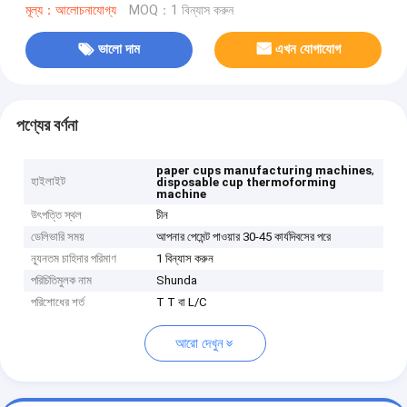
মূল্য：আলোচনাযোগ্য
MOQ：1 বিন্যাস করুন
ভালো দাম
এখন যোগাযোগ
পণ্যের বর্ণনা
,
paper cups manufacturing machines
হাইলাইট
disposable cup thermoforming
machine
উৎপত্তি স্থল
চীন
ডেলিভারি সময়
আপনার পেমেন্ট পাওয়ার 30-45 কার্যদিবসের পরে
ন্যূনতম চাহিদার পরিমাণ
1 বিন্যাস করুন
পরিচিতিমুলক নাম
Shunda
পরিশোধের শর্ত
T T বা L/C
আরো দেখুন