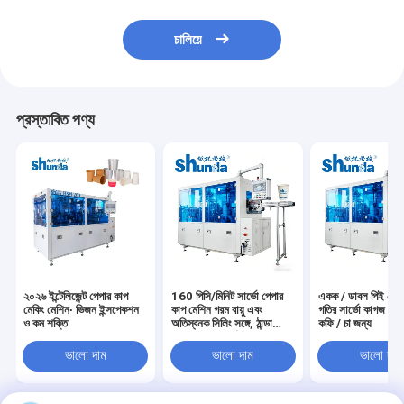
চালিয়ে
প্রস্তাবিত পণ্য
২০২৬ ইন্টেলিজেন্ট পেপার কাপ
160 পিসি/মিনিট সার্ভো পেপার
একক / ডাবল পিই লেপযু
মেকিং মেশিন∙ ভিজন ইন্সপেকশন
কাপ মেশিন গরম বায়ু এবং
গতির সার্ভো কাগজ কাপ
ও কম শক্তি
অতিস্বনক সিলিং সঙ্গে, ঠান্ডা
কফি / চা জন্য
পানীয় জন্য আদর্শ
ভালো দাম
ভালো দাম
ভালো দাম