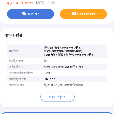
মূল্য：আলোচনাযোগ্য
MOQ：1 সেট
ভালো দাম
এখন যোগাযোগ
পণ্যের বর্ণনা
,
হট এয়ার সিস্টেম পেপার কাপ মেশিন
হাইলাইট
,
পিএলএ হাই স্পিড পেপার কাপ মেশিন
120 পিসি / মিনিট হাই স্পিড পেপার কাপ মেশিন
উৎপত্তি স্থল
চীন
ডেলিভারি সময়
কাপের আকারের পরে 30 কার্যদিবস পরে
ন্যূনতম চাহিদার পরিমাণ
1 সেট
পরিচিতিমুলক নাম
Shunda
পরিশোধের শর্ত
টি / টি বা এল / সি, ওয়েস্টার্ন ইউনিয়ন
আরো দেখুন