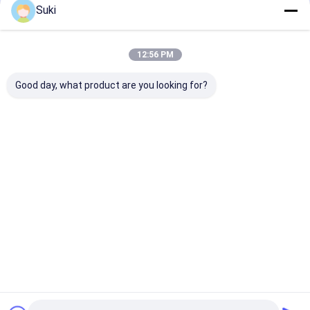
Suki
বাড়ি
আমাদের সম্পর্কে
Desktop Site
সাইট ম্যাপ
গোপনীয়তা নীতি
গুণ
স্বয়ংক্রিয় কাগজ কাপ মেশিন
চীন কারখানা.Copyright © 2026 HAINING
12:56 PM
CHENGDA MACHINERY CO.LTD. All Rights Reserved.
Good day, what product are you looking for?
বাড়ি
পণ্য
আমাদের সম্পর্কে