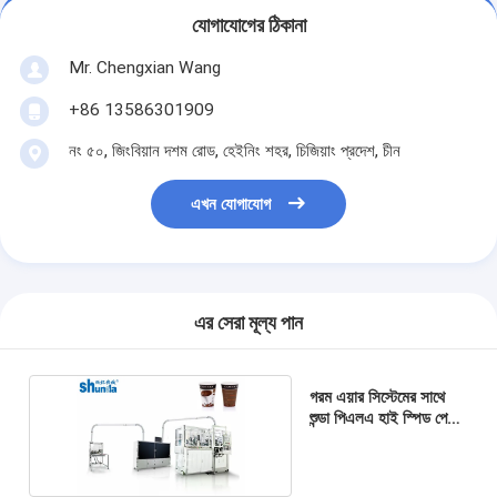
যোগাযোগের ঠিকানা
Mr. Chengxian Wang
+86 13586301909
নং ৫০, জিংবিয়ান দশম রোড, হেইনিং শহর, চিজিয়াং প্রদেশ, চীন
এখন যোগাযোগ
এর সেরা মূল্য পান
গরম এয়ার সিস্টেমের সাথে
শুন্ডা পিএলএ হাই স্পিড পেপার
কাপ মেশিনগুলি