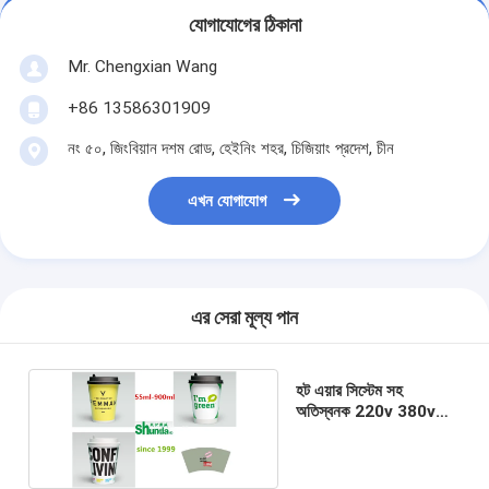
যোগাযোগের ঠিকানা
Mr. Chengxian Wang
+86 13586301909
নং ৫০, জিংবিয়ান দশম রোড, হেইনিং শহর, চিজিয়াং প্রদেশ, চীন
এখন যোগাযোগ
এর সেরা মূল্য পান
হট এয়ার সিস্টেম সহ
অতিস্বনক 220v 380v
স্বয়ংক্রিয় কাগজ কাপ মেশিন