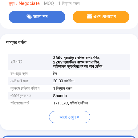
মূল্য：Negociate
MOQ：1 বিন্যাস করুন
ভালো দাম
এখন যোগাযোগ
পণ্যের বর্ণনা
,
380v স্বয়ংক্রিয় কাগজ কাপ মেশিন
হাইলাইট
,
220v স্বয়ংক্রিয় কাগজ কাপ মেশিন
অতিস্বনক স্বয়ংক্রিয় কাগজ কাপ মেশিন
উৎপত্তি স্থল
চীন
ডেলিভারি সময়
20-30 কার্যদিবস
ন্যূনতম চাহিদার পরিমাণ
1 বিন্যাস করুন
পরিচিতিমুলক নাম
Shunda
পরিশোধের শর্ত
T/T, L/C, পশ্চিম ইউনিয়ন
আরো দেখুন