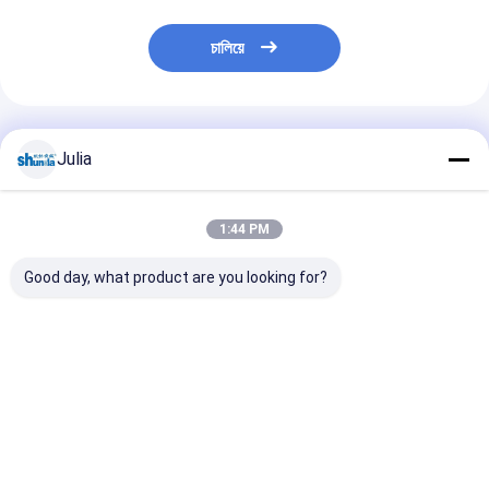
চালিয়ে
প্রস্তাবিত পণ্য
Julia
1:44 PM
Good day, what product are you looking for?
অনুভূমিক 145pcs / মিনিট
Automatic Hot And
50ML কফি চা কাগজ
হাই স্পিড স্বয়ংক্রিয় কাগজ কাপ
Cold Drink Paper Cup
স্বয়ংক্রিয় কাগজ কাপ 
মেশিন / গরম এয়ার সিলিং সঙ্গে
Forming Machine
120-140 পিসি / M
যন্ত্রপাতি তৈরীর
With Servo Motor
ইস্পাত টেবিল সঙ্গে
Control 12kw
ভালো দাম
ভালো দাম
ভালো দাম