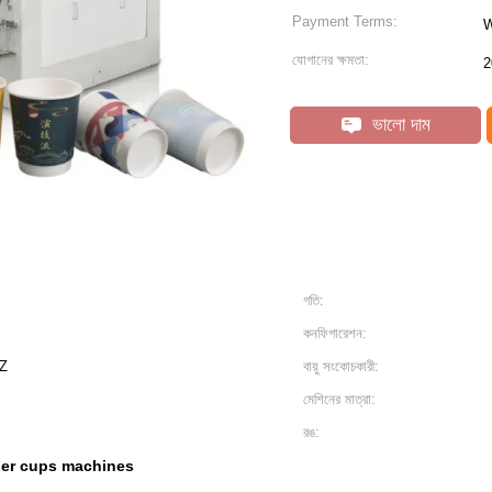
Payment Terms:
W
যোগানের ক্ষমতা:
2
ভালো দাম
গতি:
কনফিগারেশন:
Z
বায়ু সংকোচকারী:
মেশিনের মাত্রা:
রঙ:
er cups machines