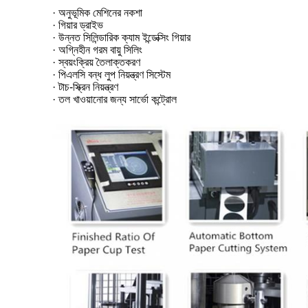
· অনুভূমিক মেশিনের নকশা
· গিয়ার ড্রাইভ
· উন্নত সিলিন্ডারিক ক্যাম ইন্ডেক্সিং গিয়ার
· অগ্নিহীন গরম বায়ু সিলিং
· স্বয়ংক্রিয় তৈলাক্তকরণ
· পিএলসি বন্ধ লুপ নিয়ন্ত্রণ সিস্টেম
· টাচ-স্ক্রিন নিয়ন্ত্রণ
· তল খাওয়ানোর জন্য সার্ভো কন্ট্রোল