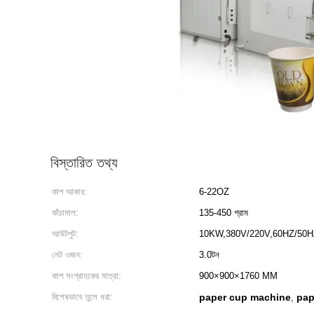
বিস্তারিত তথ্য
কাপ আকার:
6-22OZ
কাঁচামাল:
135-450 গ্রাম
আউটপুট:
10KW,380V/220V,60HZ/50H
নেট ওজন:
3.0টন
কাপ সংগ্রাহকের মাত্রা:
900×900×1760 MM
বিশেষভাবে তুলে ধরা:
paper cup machine
pap
,