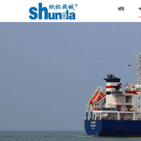
বাড়ি
প