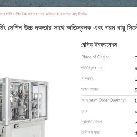
 ফর্মিং মেশিন উচ্চ দক্ষতার সাথে অতিস্বনক এবং গরম বায়ু সিস্টেম
ং মেশিন উচ্চ দক্ষতার সাথে অতিস্বনক এবং গরম বায়ু সিস্
বেসিক ইনফরমেশন
Place of Origin:
C
পরিচিতিমুলক নাম:
S
সাক্ষ্যদান:
C
মডেল নম্বার:
S
Minimum Order Quantity:
1
মূল্য:
আ
প্যাকেজিং বিবরণ:
প
ডেলিভারি সময়:
চ