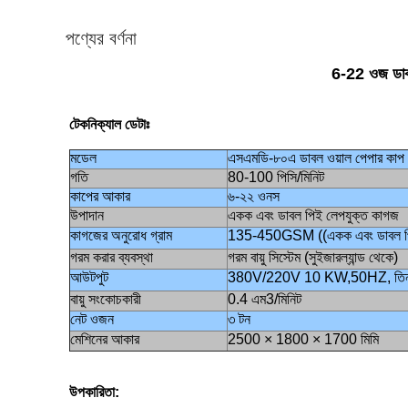
পণ্যের বর্ণনা
6-22 ওজ ডাবল 
টেকনিক্যাল ডেটাঃ
মডেল
এসএমডি-৮০এ ডাবল ওয়াল পেপার কাপ 
গতি
80-100 পিসি/মিনিট
কাপের আকার
৬-২২ ওনস
উপাদান
একক এবং ডাবল পিই লেপযুক্ত কাগজ
কাগজের অনুরোধ গ্রাম
135-450GSM ((একক এবং ডাবল পি
গরম করার ব্যবস্থা
গরম বায়ু সিস্টেম (সুইজারল্যান্ড থেকে)
আউটপুট
380V/220V 10 KW,50HZ, তিন ফ
বায়ু সংকোচকারী
0.4 এম3/মিনিট
নেট ওজন
৩ টন
মেশিনের আকার
2500 × 1800 × 1700 মিমি
উপকারিতা: